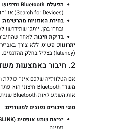
הפעלת Bluetooth וחיפוש התקנים:
(Search for Devices) או "הוסף התקן חדש" (Add New Device).
בחירת האוזניות מהרשימה:
ובחרו בהן. ייתכן שתידרשו ל
בדיקת חיבור:
לאחר שהחיבור נ
יתרונות:
פשוט, ללא צורך באביזרי
(latency) בצליל בחלק מהדגמים.
2. חיבור באמצעות משדר Bluetooth חיצוני (לכל טלוויזיה)
משדר Bluetooth חיצ
אות השמע לאות Bluetooth שניתן לשדר לאוזניות.
סוגי חיבורים נפוצים למשדרים:
יציאת שמע אופטית (Optical/TOSLINK):
וזמינה.