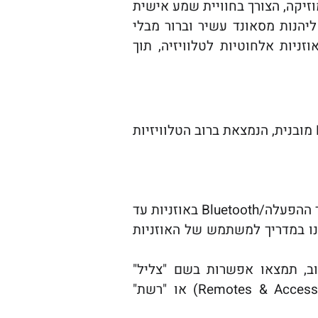
מוזיקה, הצורך בחוויית שמע אישית
ליהנות מסאונד עשיר וברור מבלי
ניות אלחוטיות לטלוויזיה, תוך
היא באמצעות טכנולוגיית Bluetooth מובנית, הנמצאת ברוב הטלוויזיות
לרוב, יש ללחוץ לחיצה ארוכה על כפתור ההפעלה/Bluetooth באוזניות עד
ינו במדריך למשתמש של האוזניות
וב, תמצאו אפשרות בשם "צליל"
(Sound), "התקנים מחוברים" (Connected Devices), "שלט רחוק ואביזרים" (Remotes & Accessories) או "רשת"