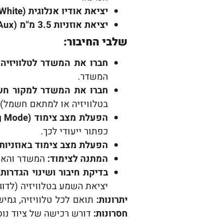
יציאת אודיו אנלוגית (RCA Red/White):
יציאת אוזניות 3.5 מ"מ (Aux):
שלבי החיבור:
חברו את המשדר לטלוויזיה:
המשדר.
חברו את המשדר למקור חש
בטלוויזיה או למתאם חשמל).
הפעלת מצב צימוד (Pairing Mode) במשדר:
כפתור ייעודי לכך.
הפעלת מצב צימוד באוזניות:
המתנה לצימוד:
המשדר והאוזנ
בדיקת חיבור ושינוי הגדרות
יציאת השמע בטלוויזיה (לדוגמ
יתרונות:
תואם לכל טלוויזיה, גמישות רבה יותר, פתרון לבעיות 
חסרונות:
דורש רכישה של ציוד נוסף