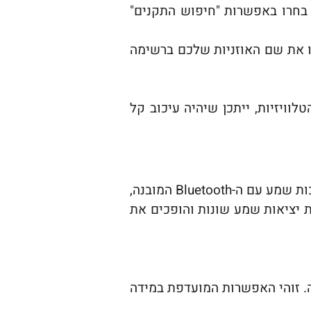
לאחר מכן, בחרו באפשרות "חיפוש התקנים"
 התקני Bluetooth זמינים. מצאו את שם האוזניות שלכם ברשימה
לוויזיות, ייתכן שיהיה עיכוב קל
אם הטלוויזיה שלכם אינה כוללת Bluetooth מובנה, או אם אתם נתקלים בבעיות חיבור או איכות שמע עם ה-Bluetooth המובנה,
אמצעות יציאות שמע שונות והופכים את
. זוהי האפשרות המועדפת במידה