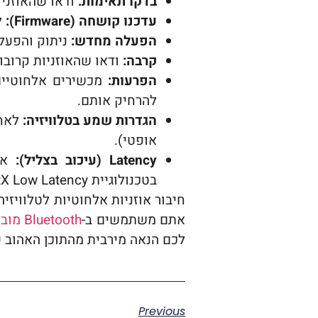
בדקו תאימות:
ודאו שהאוזניו
עדכנו קושחה (Firmware):
ל
הפעלה מחדש:
ניתוק והפעלה
קרבה:
ודאו שהאוזניות קרובו
הפרעות:
להרחיק אותם.
הגדרות שמע בטלוויזיה:
לאחר
אופטי).
Latency (עיכוב בצליל):
בטכנולוגיית aptX Low Latency.
חיבור אוזניות אלחוטיות לטלוויז
אתם משתמשים ב-
Bluetooth מובנה
לכם הנאה מירבית מהתוכן האהוב ע
Previous