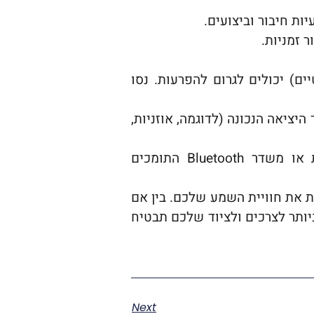
ות חיבור וביצועים.
 זמניות.
ם (כמו נתבי Wi-Fi, טלפונים אלחוטיים) יכולים לגרום להפרעות. נסו
היציאה הנכונה (לדוגמה, אוזניות,
אם אתם חווים עיכוב בין התמונה לצליל, חפשו אוזניות או משדר Bluetooth התומכים
ת את חוויית השמע שלכם. בין אם
שיטה המתאימה ביותר לצרכים ולציוד שלכם תבטיח
Next