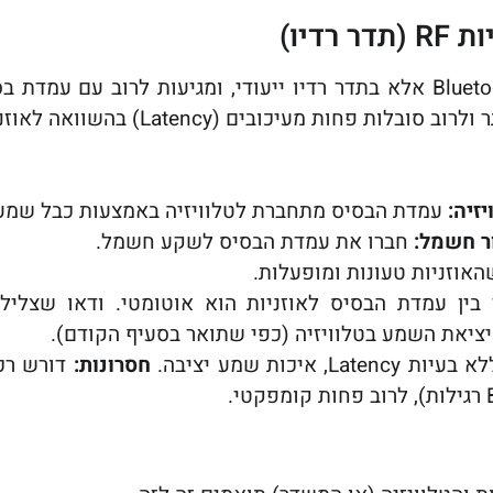
אוזניות RF אינן משתמשות ב-Bluetooth אלא בתדר רדיו ייעודי, ומגיעות ל
ובים (Latency) בהשוואה לאוזניות Bluetooth סטנדרטיות.
זיה:
עמדת הבסיס מתחברת לטלוויזיה באמצעות כבל שמע (לרוב RCA או 5
ר חשמל:
חברו את עמדת הבסיס לשקע חשמל.
האוזניות טעונות ומופעלות.
בין עמדת הבסיס לאוזניות הוא אוטומטי. ודאו שצליל הט
ציאת השמע בטלוויזיה (כפי שתואר בסעיף הקודם).
איכות שמע יציבה.
חסרונות:
דורש רכי