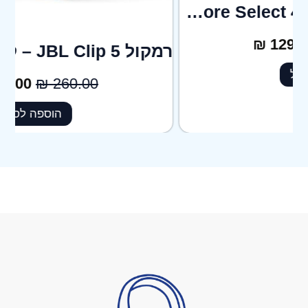
ילטון
רמקול JBL Clip 5 – קטן בגודל, ענק בצליל
₪
190.00
₪
260.00
הוספה לסל