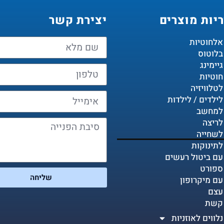
יות מוצרים
יצירת קשר
 אלחוטיות
 בלוטוס
גיימינג
חוטיות
לטלוויזיה
לילדים / לילדות
 למחשב
לריצה
 לשחייה
לתינוקות
 עם ביטול רעשים
 ספורט
שליחה
 עם מיקרופון
 עצם
 קשת
לווים לאוזניות