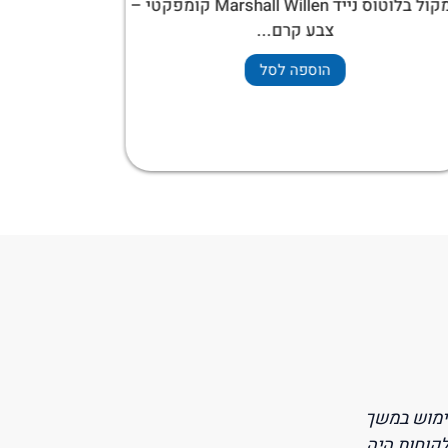
רמקול בלוטוס נייד Marshall Willen קומפקטי –
צבע קרם...
הוספה לסל
ת המושלמות,
"כבר תקופה שאני משתמש באוזניות גיימי
המלצות התאימו
משחקים באופן משמעותי. הצליל חד וברור