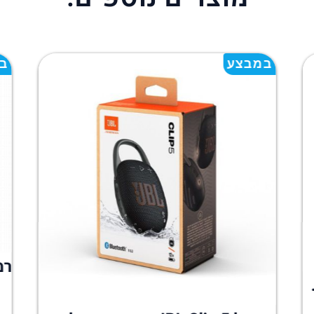
במבצע
ב
חריות המילטון