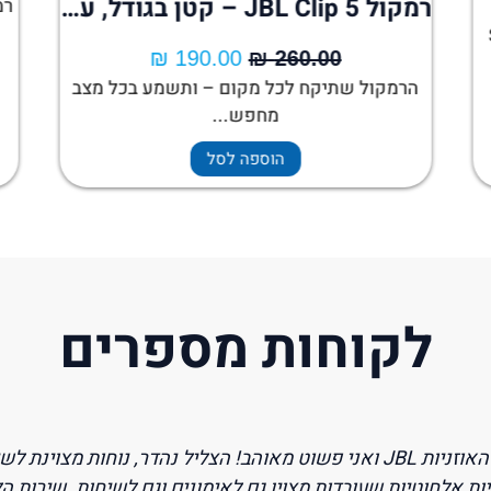
רמקול JBL Clip 5 – קטן בגודל, ענק בצליל
S
₪
190.00
₪
260.00
הרמקול שתיקח לכל מקום – ותשמע בכל מצב
מחפש...
הוספה לסל
לקוחות מספרים
ניות עם ביטול רעשים לטיסות והגעתי לכאן. מצאתי את האוזניו
סוניי-וויק של Sony, שהן פשוט מדהימות. השירות היה מהיר ומקצועי וה