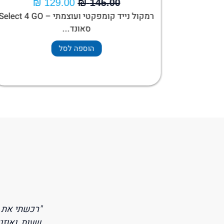
₪
129.00
₪
145.00
רמקול נייד קומפקטי ועוצמתי – elect 4 GO
סאונד...
הוספה לסל
י פשוט מאוהב! הצליל נהדר, נוחות מצוינת לשימוש במשך
"חיפשתי אוז
ימונים וגם לשיחות. שירות הלקוחות היה