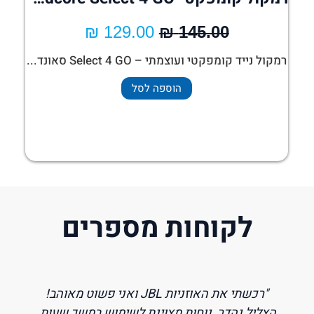
₪
129.00
₪
145.00
רמקול נייד קומפקטי ועוצמתי – Select 4 GO סאונד...
הוספה לסל
לקוחות מספרים
מאוהב!
"חיפשתי אוזניות עם ביטול רעשים לטיסות והגעתי
עות,
לכאן. מצאתי את האוזניות המושלמות, סוניי-וויק